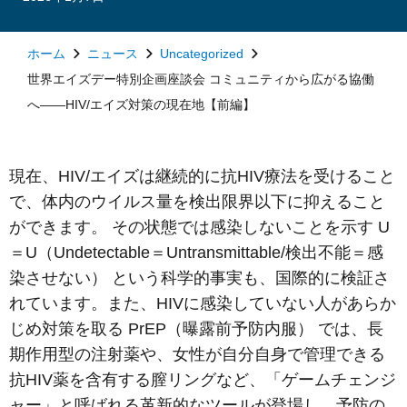
ホーム
ニュース
Uncategorized
世界エイズデー特別企画座談会 コミュニティから広がる協働
へ――HIV/エイズ対策の現在地【前編】
現在、HIV/エイズは継続的に抗HIV療法を受けること
で、体内のウイルス量を検出限界以下に抑えること
ができます。 その状態では感染しないことを示す U
＝U（Undetectable＝Untransmittable/検出不能＝感
染させない） という科学的事実も、国際的に検証さ
れています。また、HIVに感染していない人があらか
じめ対策を取る PrEP（曝露前予防内服） では、長
期作用型の注射薬や、女性が自分自身で管理できる
抗HIV薬を含有する膣リングなど、「ゲームチェンジ
ャー」と呼ばれる革新的なツールが登場し、予防の