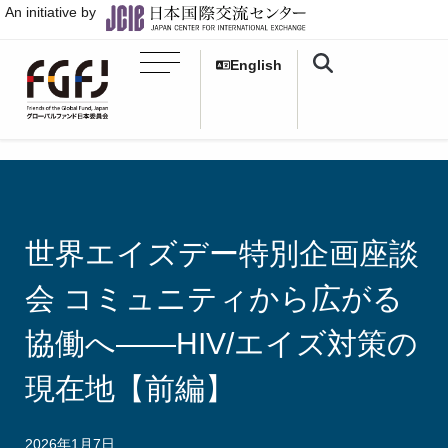
An initiative by
English
世界エイズデー特別企画座談
会 コミュニティから広がる
協働へ――HIV/エイズ対策の
現在地【前編】
2026年1月7日