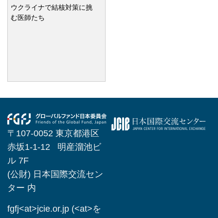
ウクライナで結核対策に挑
む医師たち
〒107-0052 東京都港区
赤坂1-1-12 明産溜池ビ
ル 7F
(公財) 日本国際交流セン
ター 内
fgfj<at>jcie.or.jp (<at>を