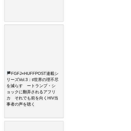
FGFJ×HUFFPOST連載シ
リーズVol.3：♯世界の理不尽
を減らす ートランプ・シ
ョックに翻弄されるアフリ
カ それでも前を向くHIV当
事者の声を聴く