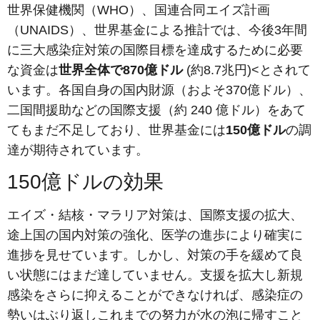
世界保健機関（WHO）、国連合同エイズ計画
（UNAIDS）、世界基金による推計では、今後3年間
に三大感染症対策の国際目標を達成するために必要
な資金は
世界全体で870億ドル
(約8.7兆円)<とされて
います。各国自身の国内財源（およそ370億ドル）、
二国間援助などの国際支援（約 240 億ドル）をあて
てもまだ不足しており、世界基金には
150億ドル
の調
達が期待されています。
150億ドルの効果
エイズ・結核・マラリア対策は、国際支援の拡大、
途上国の国内対策の強化、医学の進歩により確実に
進捗を見せています。しかし、対策の手を緩めて良
い状態にはまだ達していません。支援を拡大し新規
感染をさらに抑えることができなければ、感染症の
勢いはぶり返しこれまでの努力が水の泡に帰すこと