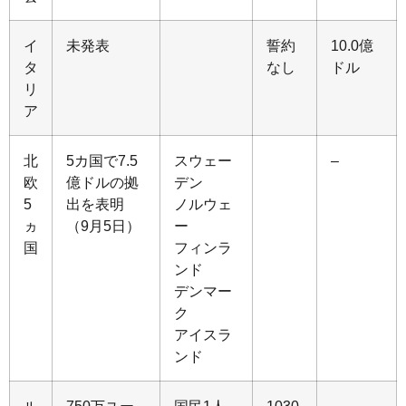
イ
未発表
誓約
10.0億
タ
なし
ドル
リ
ア
北
5カ国で7.5
スウェー
–
欧
億ドルの拠
デン
5
出を表明
ノルウェ
ヵ
（9月5日）
ー
国
フィンラ
ンド
デンマー
ク
アイスラ
ンド
ル
750万ユー
国民1人
1030