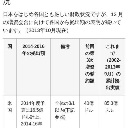
況
日本をはじめ各国とも厳しい財政状況ですが、12 月
の増資会合に向けて各国から拠出額の表明が続いて
います。（2013年10月現在）
国
2014-2016
備考
前回
これま
年の拠出額
の第
で
3次
（2002-
増資
2013年
の誓
9月）の
約額
累計拠
出実績
米
2014年度予
全体の3/1
40億
85.3億
国
算に16.5億
以内(下記
ドル
ドル
ドル計上、
参照)
2014-16年