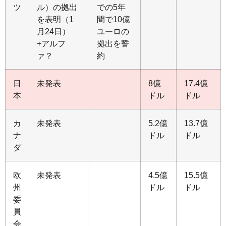
ツ
ル）の拠出
での5年
を表明（1
間で10億
月24日）
ユーロの
+アルフ
拠出を誓
ァ？
約
日
未発表
8億
17.4億
本
ドル
ドル
カ
未発表
5.2億
13.7億
ナ
ドル
ドル
ダ
欧
未発表
4.5億
15.5億
州
ドル
ドル
委
員
会