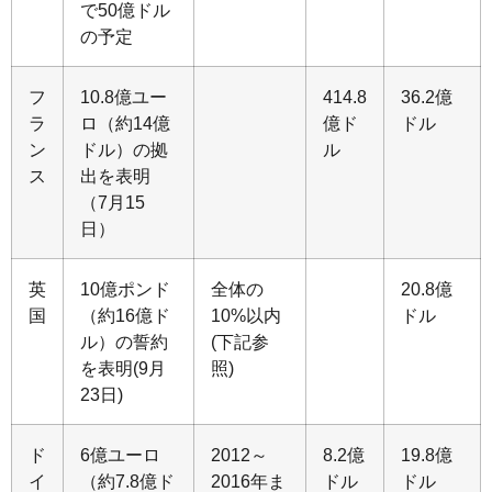
で50億ドル
の予定
フ
10.8億ユー
414.8
36.2億
ラ
ロ（約14億
億ド
ドル
ン
ドル）の拠
ル
ス
出を表明
（7月15
日）
英
10億ポンド
全体の
20.8億
国
（約16億ド
10%以内
ドル
ル）の誓約
(下記参
を表明(9月
照)
23日)
ド
6億ユーロ
2012～
8.2億
19.8億
イ
（約7.8億ド
2016年ま
ドル
ドル