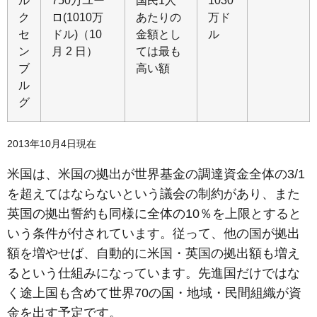
ク
ロ(1010万
あたりの
万ド
セ
ドル)（10
金額とし
ル
ン
月 2 日）
ては最も
ブ
高い額
ル
グ
2013年10月4日現在
米国は、米国の拠出が世界基金の調達資金全体の3/1
を超えてはならないという議会の制約があり、また
英国の拠出誓約も同様に全体の10％を上限とすると
いう条件が付されています。従って、他の国が拠出
額を増やせば、自動的に米国・英国の拠出額も増え
るという仕組みになっています。先進国だけではな
く途上国も含めて世界70の国・地域・民間組織が資
金を出す予定です。