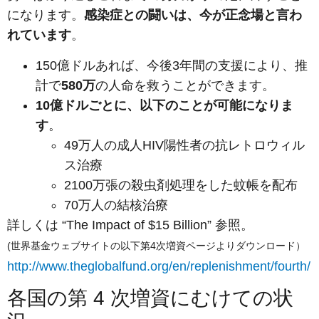
になります。
感染症との闘いは、今が正念場と言わ
れています
。
150億ドルあれば、今後3年間の支援により、推
計で
580万
の人命を救うことができます。
10億ドルごとに、以下のことが可能になりま
す
。
49万人の成人HIV陽性者の抗レトロウィル
ス治療
2100万張の殺虫剤処理をした蚊帳を配布
70万人の結核治療
詳しくは “The Impact of $15 Billion” 参照。
(世界基金ウェブサイトの以下第4次増資ページよりダウンロード）
http://www.theglobalfund.org/en/replenishment/fourth/
各国の第 4 次増資にむけての状