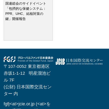
国連総会のサイドイベント
「包摂的な保健システム：
PPR、UHC、結核対策の
鍵」開催報告
〒107-0052 東京都港区
赤坂1-1-12 明産溜池ビ
ル 7F
(公財) 日本国際交流セン
ター 内
fgfj<at>jcie.or.jp (<at>を