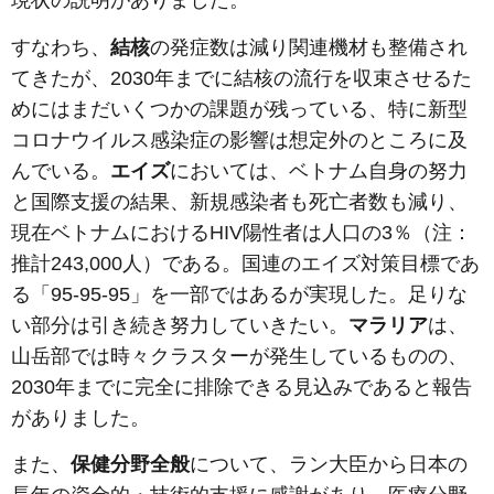
すなわち、
結核
の発症数は減り関連機材も整備され
てきたが、2030年までに結核の流行を収束させるた
めにはまだいくつかの課題が残っている、特に新型
コロナウイルス感染症の影響は想定外のところに及
んでいる。
エイズ
においては、ベトナム自身の努力
と国際支援の結果、新規感染者も死亡者数も減り、
現在ベトナムにおけるHIV陽性者は人口の3％（注：
推計243,000人）である。国連のエイズ対策目標であ
る「95-95-95」を一部ではあるが実現した。足りな
い部分は引き続き努力していきたい。
マラリア
は、
山岳部では時々クラスターが発生しているものの、
2030年までに完全に排除できる見込みであると報告
がありました。
また、
保健分野全般
について、ラン大臣から日本の