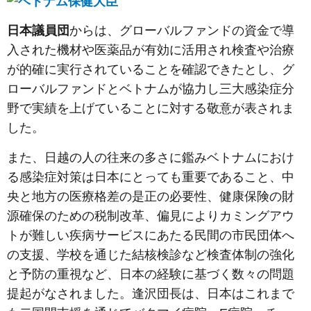
日本議員団
からは、グローバルファンドの資金で導
入された機材や医薬品が有効に活用され検査や治療
が的確に実行されていることを確認できたとし、グ
ローバルファンドとベトナムが協力し三大感染症分
野で実績を上げていることに対する敬意が表されま
した。
また、日越の人の往来の多さに鑑みベトナムにおけ
る感染症対策は日本にとっても重要であること、中
央と地方の医療格差の是正の必要性、健康保険の財
源確保のための税制改革、偏見によりカミングアウ
トが難しい疾病サービスにあたる民間の市民団体へ
の支援、学校を通じた結核検診など検査体制の強化
と予防の重視など、日本の経験に基づく数々の問題
提起がなされました。逢沢団長は、日本はこれまで