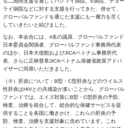
も二国間支援を通じてバクマイ病院、E病院、チョー
ライ病院などに対する支援を行ってきた、併せて、
グローバルファンドを通じた支援にも一層力を尽く
していきたいと結びました。
なお、本会合には、4名の議員、グローバルファンド
日本委員会関係者、グローバルファンド事務局代表
のほか、日本大使館およびJICAベトナム事務所代
表、さらに正林督章JICAベトナム保健省政策アドバ
イザーに同席いただきました。
（※）肝炎について：B型・C型肝炎などのウイルス
性肝炎はHIVとの共感染が多いことから、グローバル
ファンドでは、エイズ対策にB型・C型肝炎の予防、
検査、治療を統合して、総合的な保健サービスを提
供することを各国に働きかけ、これらの肝炎の予
防、検査、治療を支援対象に含めています。これ