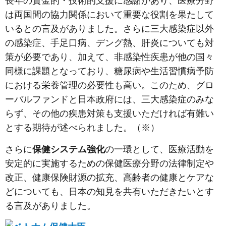
長年の資金的・技術的支援に感謝があり、医療分野
は両国間の協力関係において重要な役割を果たして
いるとの言及がありました。さらに三大感染症以外
の感染症、手足口病、デング熱、肝炎についても対
策が必要であり、加えて、非感染性疾患が他の国々
同様に課題となっており、糖尿病や生活習慣病予防
における栄養管理の必要性も高い。このため、グロ
ーバルファンドと日本政府には、三大感染症のみな
らず、その他の疾患対策も支援いただければ有難い
とする期待が述べられました。（※）
さらに
保健システム強化
の一環として、医療活動を
安定的に実施するための保健医療分野の法律制定や
改正、健康保険財源の拡充、高齢者の健康とケアな
どについても、日本の知見を共有いただきたいとす
る言及がありました。