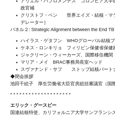
アリエル・パブロメンデス コロンビア大学
政官補
クリストフ・ベン 世界エイズ・結核・マ
デレーター］
パネル２: Strategic Alignment between the End TB E
ハイラス・ゲタフン WHOグローバル結核
ケネス・ロンキリョ フィリピン保健省保健政策
ジャクリーン・ウィーカーズ、国際移住機関（
マリア・メイ BRAC事務局長室ヘッド
スヴァナンド・サフ ストップ結核パート
◆閉会挨拶
池田千絵子 厚生労働省大臣官房総括審議官（国
* * * * * * * * * * * * * * * * * * * *
エリック・グースビー
国連結核特使、カリフォルニア大学サンフランシ