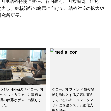
り、国連結核特使に就任。各国政府、国際機関、研究
協力し、結核流行の終焉に向けて、結核対策の拡大や
研究所所長。
ラジオNikkeiの「グローバル
グローバルファンド 気候変
ヘルス・カフェ」に事務局
動を原因とする災害に直面
長の伊藤がゲスト出演しま
しているパキスタン、ソマ
した
リアに保健システム強化支
援を発表