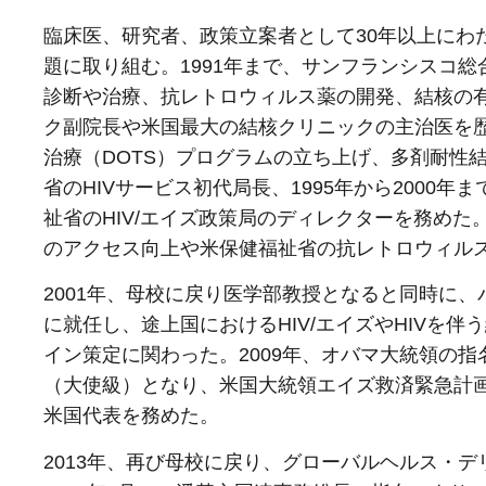
臨床医、研究者、政策立案者として30年以上にわ
題に取り組む。1991年まで、サンフランシスコ
診断や治療、抗レトロウィルス薬の開発、結核の有
ク副院長や米国最大の結核クリニックの主治医を
治療（DOTS）プログラムの立ち上げ、多剤耐性結
省のHIVサービス初代局長、1995年から2000
祉省のHIV/エイズ政策局のディレクターを務め
のアクセス向上や米保健福祉省の抗レトロウィル
2001年、母校に戻り医学部教授となると同時に
に就任し、途上国におけるHIV/エイズやHIVを
イン策定に関わった。2009年、オバマ大統領の
（大使級）となり、米国大統領エイズ救済緊急計画(
米国代表を務めた。
2013年、再び母校に戻り、グローバルヘルス・