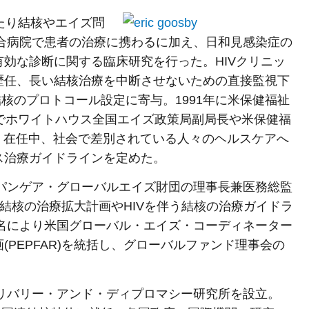
たり結核やエイズ問
総合病院で患者の治療に携わるに加え、日和見感染症の
効な診断に関する臨床研究を行った。HIVクリニッ
歴任、長い結核治療を中断させないための直接監視下
核のプロトコール設定に寄与。1991年に米保健福祉
年までホワイトハウス全国エイズ政策局副局長や米保健福
た。在任中、社会で差別されている人々のヘルスケアへ
ス治療ガイドラインを定めた。
、パンゲア・グローバルエイズ財団の理事長兼医務総監
伴う結核の治療拡大計画やHIVを伴う結核の治療ガイドラ
指名により米国グローバル・エイズ・コーディネーター
PEPFAR)を統括し、グローバルファンド理事会の
デリバリー・アンド・ディプロマシー研究所を設立。