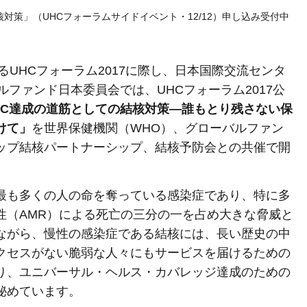
対策」（UHCフォーラムサイドイベント・12/12）申し込み受付中
れるUHCフォーラム2017に際し、日本国際交流センタ
バルファンド日本委員会では、UHCフォーラム2017公
HC達成の道筋としての結核対策―誰もとり残さない保
けて」
を世界保健機関（WHO）、グローバルファン
ップ結核パートナーシップ、結核予防会との共催で開
最も多くの人の命を奪っている感染症であり、特に多
性（AMR）による死亡の三分の一を占め大きな脅威と
ながら、慢性の感染症である結核には、長い歴史の中
クセスがない脆弱な人々にもサービスを届けるための
り、ユニバーサル・ヘルス・カバレッジ達成のための
秘めています。