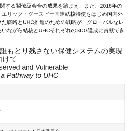
に関する閣僚級会合の成果を踏まえ、また、2018年の
、エリック・グースビー国連結核特使をはじめ国内外
た戦略とUHC推進のための戦略が、グローバルなレ
いながら結核とUHCそれぞれのSDG達成に貢献でき
―誰もとり残さない保健システムの実現
向けて
served and Vulnerable
 a Pathway to UHC
」