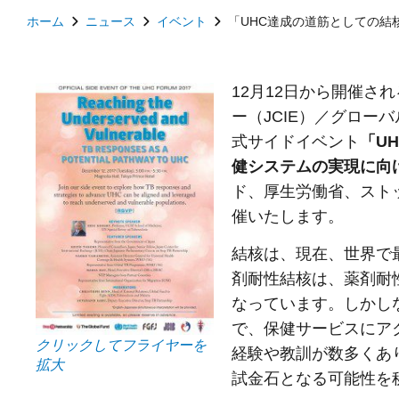
ホーム
ニュース
イベント
「UHC達成の道筋としての結核
12月12日から開催さ
ー（JCIE）／グロー
式サイドイベント
「U
健システムの実現に向
ド、厚生労働省、スト
催いたします。
結核は、現在、世界で
剤耐性結核は、薬剤耐
なっています。しかし
で、保健サービスにア
クリックしてフライヤーを
経験や教訓が数多くあ
拡大
試金石となる可能性を