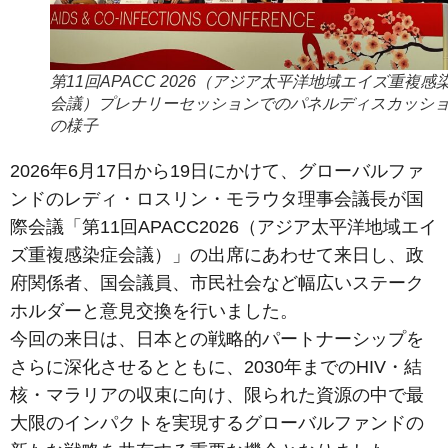
第11回APACC 2026（アジア太平洋地域エイズ重複感
会議）プレナリーセッションでのパネルディスカッシ
の様子
2026年6月17日から19日にかけて、グローバルファ
ンドのレディ・ロスリン・モラウタ理事会議長が国
際会議「第11回APACC2026（アジア太平洋地域エイ
ズ重複感染症会議）」の出席にあわせて来日し、政
府関係者、国会議員、市民社会など幅広いステーク
ホルダーと意見交換を行いました。
今回の来日は、日本との戦略的パートナーシップを
さらに深化させるとともに、2030年までのHIV・結
核・マラリアの収束に向け、限られた資源の中で最
大限のインパクトを実現するグローバルファンドの