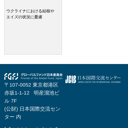
ウクライナにおける結核や
エイズの状況に憂慮
〒107-0052 東京都港区
赤坂1-1-12 明産溜池ビ
ル 7F
(公財) 日本国際交流セン
ター 内